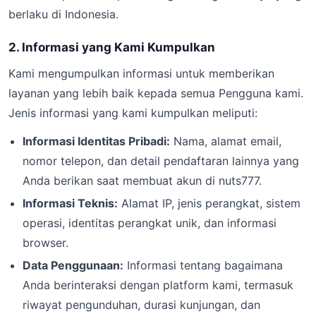
berlaku di Indonesia.
2. Informasi yang Kami Kumpulkan
Kami mengumpulkan informasi untuk memberikan
layanan yang lebih baik kepada semua Pengguna kami.
Jenis informasi yang kami kumpulkan meliputi:
Informasi Identitas Pribadi:
Nama, alamat email,
nomor telepon, dan detail pendaftaran lainnya yang
Anda berikan saat membuat akun di nuts777.
Informasi Teknis:
Alamat IP, jenis perangkat, sistem
operasi, identitas perangkat unik, dan informasi
browser.
Data Penggunaan:
Informasi tentang bagaimana
Anda berinteraksi dengan platform kami, termasuk
riwayat pengunduhan, durasi kunjungan, dan