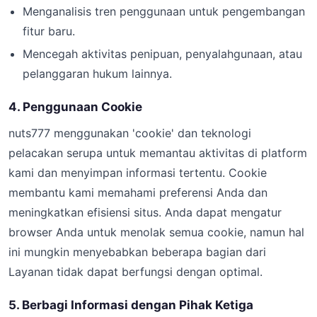
Menganalisis tren penggunaan untuk pengembangan
fitur baru.
Mencegah aktivitas penipuan, penyalahgunaan, atau
pelanggaran hukum lainnya.
4. Penggunaan Cookie
nuts777 menggunakan 'cookie' dan teknologi
pelacakan serupa untuk memantau aktivitas di platform
kami dan menyimpan informasi tertentu. Cookie
membantu kami memahami preferensi Anda dan
meningkatkan efisiensi situs. Anda dapat mengatur
browser Anda untuk menolak semua cookie, namun hal
ini mungkin menyebabkan beberapa bagian dari
Layanan tidak dapat berfungsi dengan optimal.
5. Berbagi Informasi dengan Pihak Ketiga