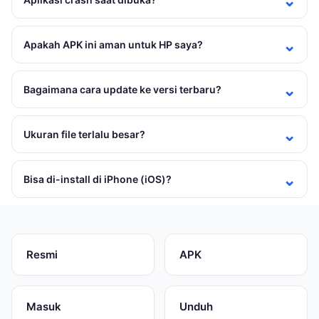
Apakah APK ini aman untuk HP saya?
Bagaimana cara update ke versi terbaru?
Ukuran file terlalu besar?
Bisa di-install di iPhone (iOS)?
Resmi
APK
Masuk
Unduh