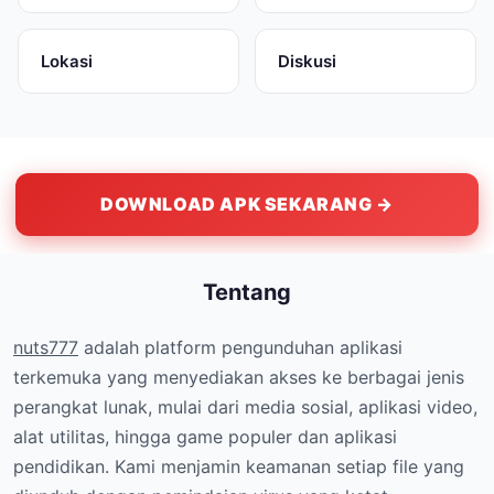
Lokasi
Diskusi
DOWNLOAD APK SEKARANG →
Tentang
nuts777
adalah platform pengunduhan aplikasi
terkemuka yang menyediakan akses ke berbagai jenis
perangkat lunak, mulai dari media sosial, aplikasi video,
alat utilitas, hingga game populer dan aplikasi
pendidikan. Kami menjamin keamanan setiap file yang