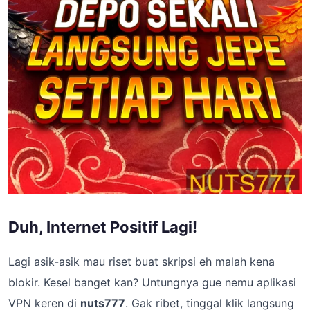
Duh, Internet Positif Lagi!
Lagi asik-asik mau riset buat skripsi eh malah kena
blokir. Kesel banget kan? Untungnya gue nemu aplikasi
VPN keren di
nuts777
. Gak ribet, tinggal klik langsung